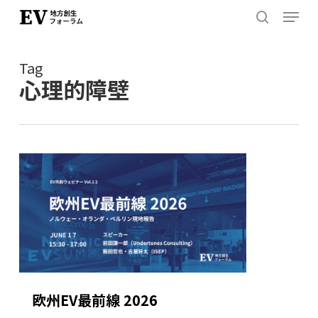
Menu
Skip
to
search
Close
main
Menu
Tag
content
心理的障壁
欧州EV最前線 2026