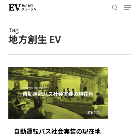
Menu
Skip
to
search
Close
main
Menu
Tag
content
地方創生 EV
自動運転バス社会実装の現在地