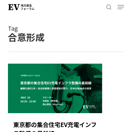
Menu
Skip
to
search
Close
main
Menu
Tag
content
合意形成
東京都の集合住宅EV充電インフ